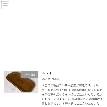
コ
ナ
株式会社グローバルワーク
ン
ビ
テ
ゲ
ン
ー
ツ
シ
商品一覧
へ
ョ
ス
ン
キ
に
ッ
移
HOME
商品一覧
2024年4月30日
プ
動
2024年4月30日
トレイ
レザー商品
2024年4月30日
＊全ての製品でレザー加工が可能です。 1カ
所・製品単価＋110円 【製品納期】 全ての製品
を手仕事の温もりを大切にご注文いただいてか
ら制作しています。 2〜3週間前後でのお届け予
定となります。 ＊基本的にご注文いただいた