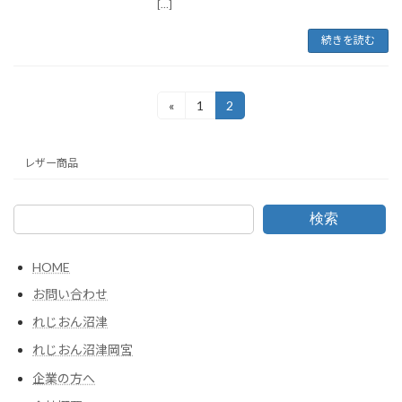
[…]
続きを読む
投
«
1
2
固
固
定
定
稿
ペ
ペ
ー
ー
の
レザー商品
ジ
ジ
ペ
検索
ー
ジ
HOME
送
お問い合わせ
り
れじおん沼津
れじおん沼津岡宮
企業の方へ